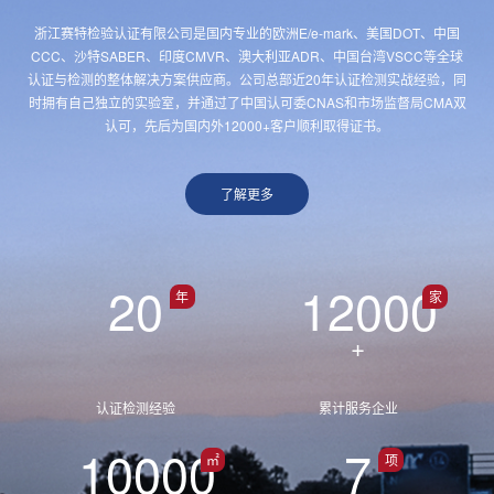
浙江赛特检验认证有限公司是国内专业的欧洲E/e-mark、美国DOT、中国
CCC、沙特SABER、印度CMVR、澳大利亚ADR、中国台湾VSCC等全球
认证与检测的整体解决方案供应商。公司总部近20年认证检测实战经验，同
时拥有自己独立的实验室，并通过了中国认可委CNAS和市场监督局CMA双
认可，先后为国内外12000+客户顺利取得证书。
了解更多
20
12000
年
家
+
认证检测经验
累计服务企业
10000
7
㎡
项