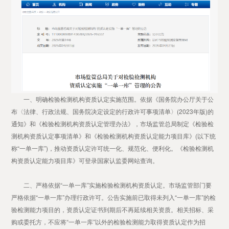
一、明确检验检测机构资质认定实施范围。依据《国务院办公厅关于公
布〈法律、行政法规、国务院决定设定的行政许可事项清单〉(2023年版)的
通知》和《检验检测机构资质认定管理办法》，市场监管总局制定《检验检
测机构资质认定事项清单》和《检验检测机构资质认定能力项目库》(以下统
称“一单一库”)，推动资质认定许可统一化、规范化、便利化。《检验检测机
构资质认定能力项目库》可登录国家认监委网站查询。
二、严格依据“一单一库”实施检验检测机构资质认定。市场监管部门要
严格依据“一单一库”办理行政许可。公告实施前已取得未列入“一单一库”的检
验检测能力项目的，资质认定证书到期后不再延续相关资质。相关招标、采
购或委托方，不应将“一单一库”以外的检验检测能力取得资质认定作为招