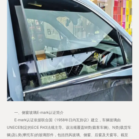
一、侧窗玻璃E-mark认证简介
E-mark认证依据联合国《1958年日内瓦协议》建立，车辆玻璃由
UNECE制定的ECE R43法规主导。该法规覆盖M类(载客车辆)、N类(载货车
辆)及L类(摩托车)的玻璃部件，包括挡风玻璃、侧窗、后窗及天窗等。截至