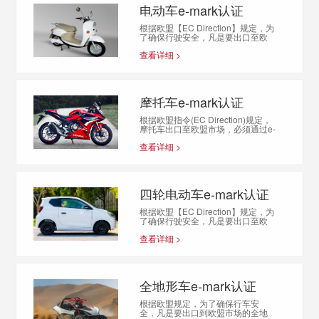
电动车e-mark认证
根据欧盟【EC Direction】规定，为
了确保行驶安全，凡是要出口至欧
盟成员国市场的两轮电动车，必须
查看详细 >
通过欧盟e-ma…
摩托车e-mark认证
根据欧盟指令(EC Direction)规定，
摩托车出口至欧盟市场，必须通过e-
mark认证的相关测试和工厂检查，
查看详细 >
并在产…
四轮电动车e-mark认证
根据欧盟【EC Direction】规定，为
了确保行驶安全，凡是要出口至欧
盟成员国市场的四轮电动车，必须
查看详细 >
通过欧盟e-ma…
全地形车e-mark认证
根据欧盟规定，为了确保行车安
全，凡是要出口到欧盟市场的全地