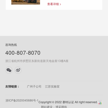
形车，必须通过e-mark认证，并在
查看详细 >
产品上印刻相应的e标志，否…
咨询热线
400-807-8070
浙江省杭州市拱墅区东新街道新天地金座13楼A座
友情链接：
广州子公司
江苏实验室
浙ICP备2020045686号-1
Copyright © 2022 赛特认证 All right reserved.
网站建设：博采网络